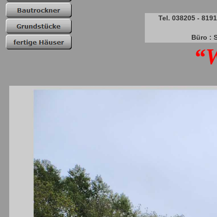
Tel. 038205 - 81910
Büro : Sülzer St
“W