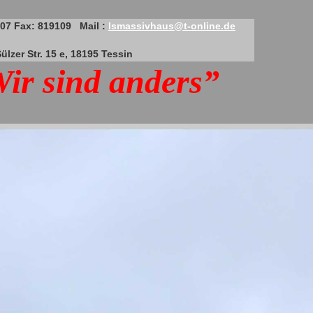
7 Fax: 819109 Mail :
lsmassivhaus@t-online.de
r. 15 e, 18195 Tessin
ir sind anders”